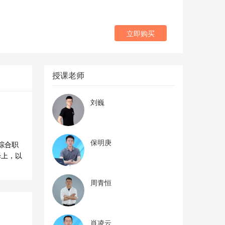
立即购买
授课老师
刘巍
保明庚
综合职
择上，以
周青恒
肖凌云