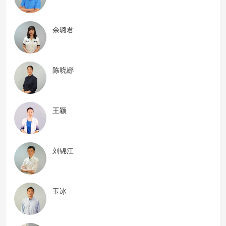
余璐君
陈晓娜
王颖
刘锦江
玉冰